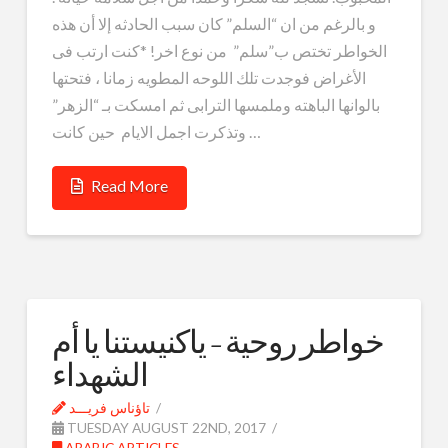
و بالرغم من ان “السلم” كان سبب الحادثه إلا أن هذه
الخواطر تختص ب”سلم” من نوع اخر! *كنت ارتب فى
الأغراض فوجدت تلك اللوحه المطويه زمانا ، فتحتها
بالوانها الباهته وملمسها الترابى ثم امسكت بـ “الزهر”
وتذكرت اجمل الايام حين كانت …
Read More
خواطر روحية – ياكنيستنا يا أم
الشهداء
تاؤناس فريـــد
TUESDAY AUGUST 22ND, 2017
ARABIC ARTICLES