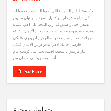
ياكنيستنا يا أم الشهداء اللى أحبوا الرب بجد قدموا له
كل حياتهم فرحانين باكاليل المجد والرهبان ماليين
الصحرا حب وعشق فى رب المجد اللى احب عبيده
وقدم جسده ودمه ذبيحة حب يا صخرة الايمان يا ثابته
مهرك دا حب ودم و وعد باب الجحيم لن يقوى عليكى
حارسل فاديك لاخر الدهرغرس الايمان فيكى
مارمرقس يا قبطية اصيلة بجد على كرسيه قام
أثناسيوس يحمى الايمان من …
Read More
خواطر روحية