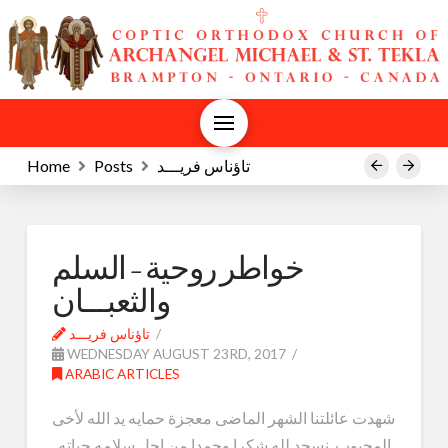
تاؤناس فريـــد
Posts
Home
Prev
Next
خواطر روحية – السلم
والثعبـــان
تاؤناس فريـــد
WEDNESDAY AUGUST 23RD, 2017
ARABIC ARTICLES
شهدت عائلتنا الشهر الماضى معجزة حمايه يد الله لأخى
المحبوب. نسجد لله شكرا وحمدا من اجل سلامه حياته .