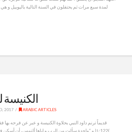
لمدة سبع مرات ثم يحتفلون في السنة التالية باليوبيل و ه
الكنيسة ل
, 2017
ARABIC ARTICLES
)١:122( و “واحدة سألت من الرب و إياها ألتمس، أن أسك