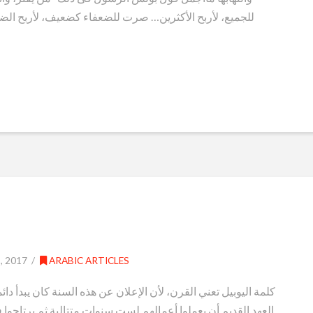
للجميع، لأربح الأكثرين… صرت للضعفاء كضعيف، لأربح ا
 2017
ARABIC ARTICLES
كلمة اليوبيل تعني القرن، لأن الإعلان عن هذه السنة كان يبدأ دائم
العهد القديم أن يعملوا أعمالهم لست سنوات متتالية ثم يرتاحوا 