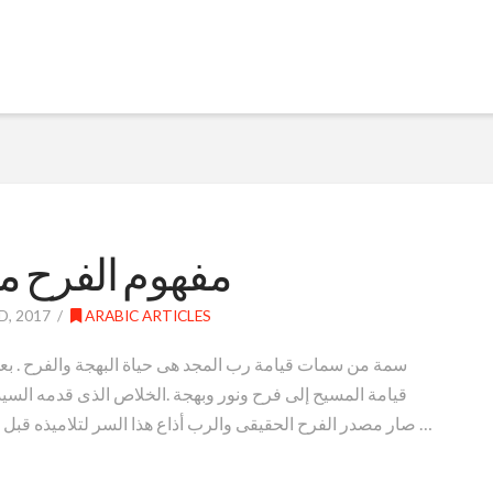
مفهوم الفرح م
, 2017
ARABIC ARTICLES
قيامة المسيح إلى فرح ونور وبهجة .الخلاص الذى قدمه السيد
صار مصدر الفرح الحقيقى والرب أذاع هذا السر لتلاميذه قبل الصليب والقيامة قائلا : ” المرأة وهى تلد تحزن لان …