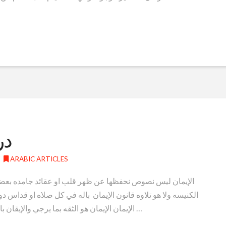
در
ARABIC ARTICLES
الإيمان ليس نصوص نحفظها عن ظهر قلب او عقائد جامده بعضنا
الكنيسه ولا هو تلاوه قانون الإيمان باله في كل صلاه او قداس دون 
الإيمان الإيمان هو الثقه بما يرجي والإيقان بامور لا تري ( عب ١١:١) الجزء الاول هو الثقه بامور …