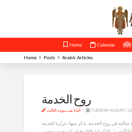
Home
Calendar
Home
Posts
Arabic Articles
روح الخدمة
TUESDAY AUGUST 22
البابا شــــنوده الثالث
 مثالية فى روح الخدمة، نذكر منها: حرارة الخدمة
والتهابها ماأجمل قول بولس الرسول فى ذلك “من يفتر، وأنا لا ألتهب” (٢ كو ۱۱: ٢٩) وقوله “استعبدت نفسى