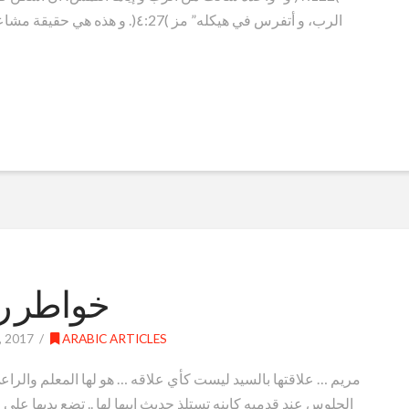
الرب، و أتفرس في هيكله” مز )٤:27
خواطر رو
 2017
ARABIC ARTICLES
مريم … علاقتها بالسيد ليست كأي علاقه … هو لها المعلم والراع
الجلوس عند قدميه كإبنه تستلذ حديث ابيها لها .. تضع يديها علي 