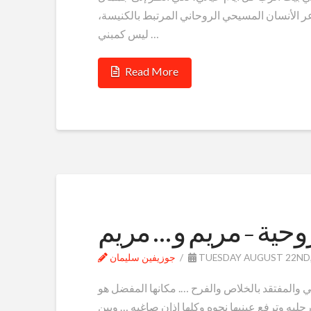
(. و هذه هي حقيقة مشاعر الأنسان المسيحي الروحاني المرتبط بالكنيسة،
ليس كمبني …
Read More
حية – مريم و … مريم
TUESDAY AUGUST 22ND,
جوزيفين سليمان
ي والمفتقد بالخلاص والفرح …. مكانها المفضل هو
رجليه وترفع عينيها نحوه وكلها اذان صاغيه … وبين