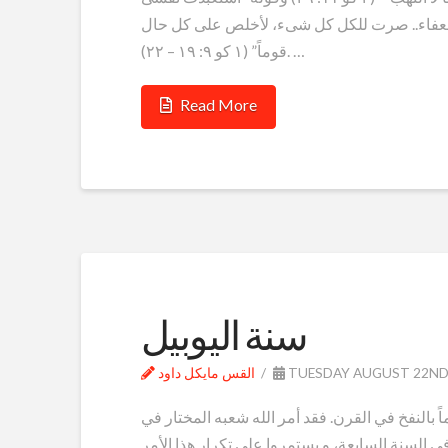
لضعفاء.. صرت للكل كل شىء، لأخلص على كل حال
قوماً” (۱ كو ٩: ۱٩ – ٢٢). …
Read More
سنة اليوبيل
TUESDAY AUGUST 22ND,
القس مايكل داود
اً بالنفخ في القرن. فقد أمر الله شعبه المختار في
في السنة السابعة، و يستمروا علي تكرار هذا الأمر