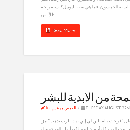
ي السنة الخمسون. فما هي سنة اليوبيل؟ سنة راحة
للأرض: …
Read More
محة من الابدية للبشر
TUESDAY AUGUST 22ND
القمص مرقس حنا
قديماً ترنم داود النبي بحلاوة الكنيسة و عبر عن فرحه بها فقال “فرحت بالقائلين لي إلي بيت الرب نذهب” مز
ن في بيت الرب كل أيام حياتي، لكي أنظر إلى جممال